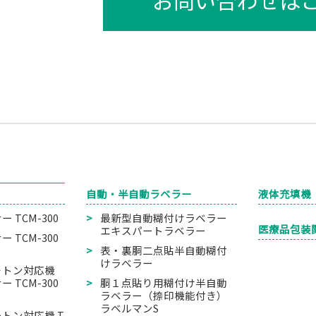
お問い合わせはこ
自動・半自動ラベラー
液体充填機
 TCM-300
最新型自動糊付けラベラー
医療品包装
エキスパートラベラー
 TCM-300
表・裏胴二点貼半自動糊付
けラベラー
－トン対応機
 TCM-300
胴１点貼り用糊付け半自動
ラベラー（捺印機能付き）
ラベルマンS
トン対応機 T