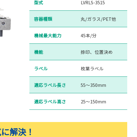
型式
LVRLS-3515
容器種類
丸/ガラス/PET他
機械最大能力
45本/分
機能
捺印、位置決め
ラベル
枚葉ラベル
適応ラベル長さ
55〜350mm
適応ラベル高さ
25〜150mm
気に解決！