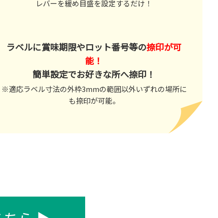
レバーを緩め目盛を設定するだけ！
ラベルに賞味期限やロット番号等の
捺印が可
能！
簡単設定でお好きな所へ捺印！
※適応ラベル寸法の外枠3mmの範囲以外いずれの場所に
も捺印が可能。